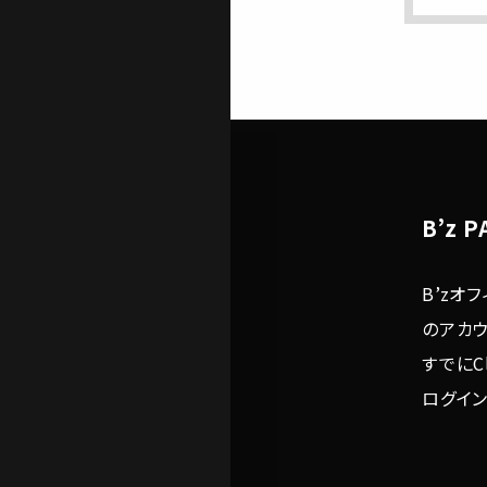
B’z
B’zオ
のアカ
すでにC
ログイン