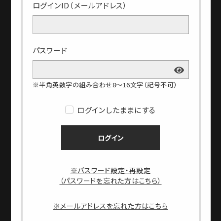
ログインID（メールアドレス）
パスワード
※半角英数字の組み合わせ8～16文字（記号不可）
ログインしたままにする
ログイン
※パスワード設定・再設定
（パスワードを忘れた方はこちら）
※メールアドレスを忘れた方はこちら