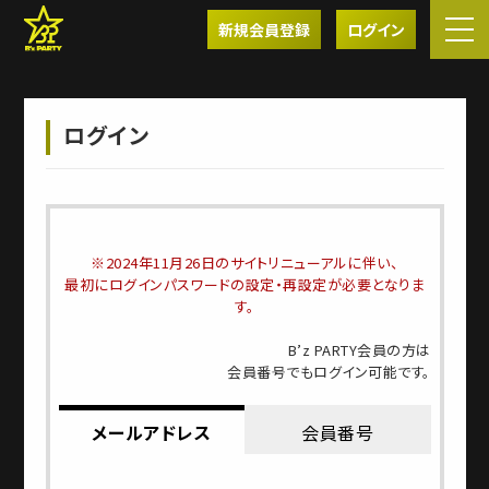
新規会員登録
ログイン
ログイン
※2024年11月26日のサイトリニューアルに伴い、
最初にログインパスワードの設定・再設定が必要となりま
す。
B’z PARTY会員の方は
会員番号でもログイン可能です。
メールアドレス
会員番号