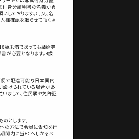
ンサートでは写真付身分証
写真付身分証明書の名義が異
いしております。）。又、名
本人様確認を取らせて頂く場
18歳未満であっても結婚等
書が必要となります。4歳
郵便で配達可能な日本国内
席が設けられている場合があ
従いまして、住民票や免許証
ものとします。
る他の方法で会員に告知を行
期間内に当FCへしかるべ