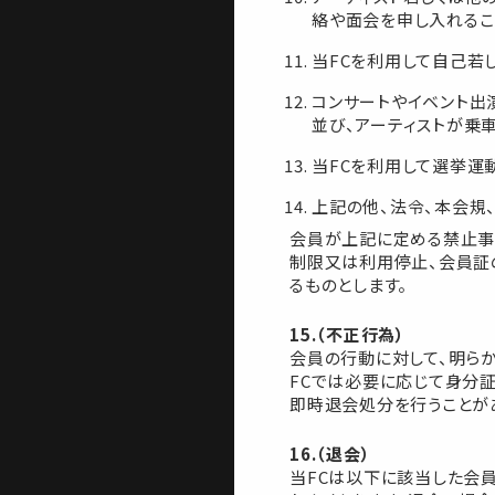
絡や面会を申し入れるこ
当FCを利用して自己若
コンサートやイベント出
並び、アーティストが乗
当FCを利用して選挙運
上記の他、法令、本会規
会員が上記に定める禁止事
制限又は利用停止、会員証
るものとします。
15.（不正行為）
会員の行動に対して、明ら
FCでは必要に応じて身分
即時退会処分を行うことが
16.（退会）
当FCは以下に該当した会