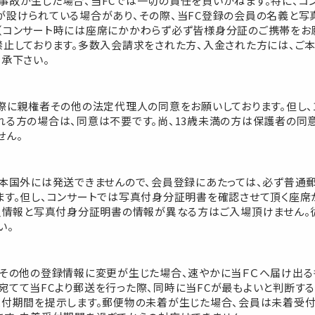
事故が生じた場合、当FCでは一切の責任を負いかねます。特に、コ
が設けられている場合があり、その際、当FC登録の会員の名義と
（コンサート時には座席にかかわらず必ず皆様身分証のご携帯をお願
禁止しております。多数入会請求をされた方、入金された方には、ご
承下さい。
際に親権者その他の法定代理人の同意をお願いしております。但し、
れる方の場合は、同意は不要です。尚、13歳未満の方は保護者の同意
せん。
日本国外には発送できませんので、会員登録にあたっては、必ず普通
ます。但し、コンサートでは写真付身分証明書を確認させて頂く座
会員情報と写真付身分証明書の情報が異なる方はご入場頂けません。
い。
、その他の登録情報に変更が生じた場合、速やかに当ＦＣへ届け出る
宛てて当FCより郵送を行った際、同時に当FCが最もよいと判断す
受付期間を提示します。郵便物の未着が生じた場合、会員は未着受付