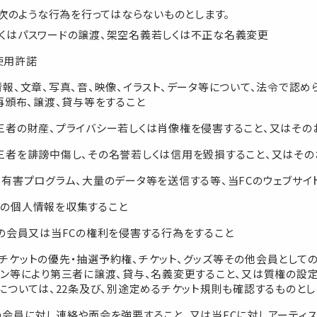
次のような行為を行ってはならないものとします。
くはパスワードの譲渡、架空名義若しくは不正な名義変更
使用許諾
情報、文章、写真、音、映像、イラスト、データ等について、法令で認
再頒布、譲渡、貸与等をすること
三者の財産、プライバシー若しくは肖像権を侵害すること、又はその
三者を誹謗中傷し、その名誉若しくは信用を毀損すること、又はその
、有害プログラム、大量のデータ等を送信する等、当FCのウェブサイ
の個人情報を収集すること
他の会員又は当FCの権利を侵害する行為をすること
チケットの優先・抽選予約権、チケット、グッズ等その他会員として
ョン等により第三者に譲渡、貸与、名義変更すること、又は質権の設
については、22条及び、別途定めるチケット規則も確認するものとし
の会員に対し連絡や面会を強要すること、又は当FCに対しアーティ