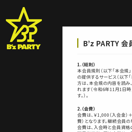
B’z PARTY 
1.（総則）
本会員規則（以下「本会規」とい
の提供するサービス（以下「
方は、本会規の内容を読み
れます（令和6年11月1日
す。）。
2.（会費）
会費は、￥1,000（入会金
費）となります。継続会員の
会費は、入会時と会員資格