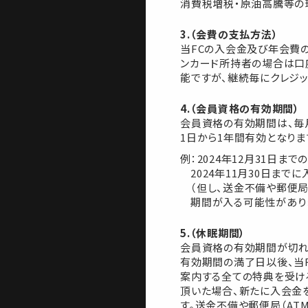
消費税増税・原油高騰等の
3.（会費の支払方法）
当FCの入会金及び年会費の
ンカード所持者の場合は口
能ですが、継続毎にクレジ
4.（会員資格の有効期間）
会員資格の有効期間は、毎
1日から1年間有効となり
例：2024年12月31日ま
2024年11月30日ま
（但し、送金不備や郵便
期間が入る可能性がありま
5.（休眠期間）
会員資格の有効期間が切れ
有効期間の満了日以後、当
案内する全ての特典を受け
頂いた場合、新たに入会金
す。送金不備や郵便局（A