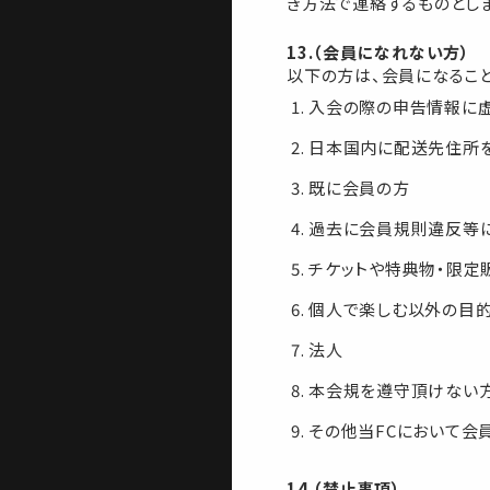
き方法で連絡するものとし
13.（会員になれない方）
以下の方は、会員になること
入会の際の申告情報に
日本国内に配送先住所
既に会員の方
過去に会員規則違反等に
チケットや特典物・限定
個人で楽しむ以外の目的
法人
本会規を遵守頂けない
その他当FCにおいて会
14.（禁止事項）