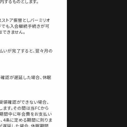
内するものとします。
ンスストア振替としバーミリオ
ドでも入会継続手続きが可
はできません。
払いが完了すると、翌々月の
金確認が遅延した場合、休眠
受領確認ができない場合、
ます。その間は当FCから
眠期間中に年会費をお支払い
、4条に定める期間に則りま
が遅延した場合、休眠期間