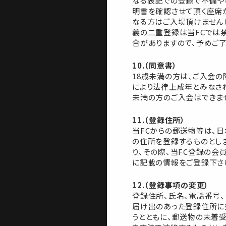
なる表記での登録で不備や
明書を確認させて頂く座席
なる方はご入場頂けません
義の二重登録は当FCでは
合がありますので、予めご了
10.（同意書）
18歳未満の方は、ご入会の
により法律上成年とみなさ
未満の方のご入会はできま
11.（登録住所）
当FCからの郵送物等は、
の住所を登録するものとし
り、その際、当FC登録の
に記載の情報をご登録下さ
12.（登録事項の変更）
登録住所、氏名、電話番号
届け出のあった登録住所に
うとともに、郵送物の未着