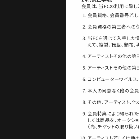
会員は、当FCの利用に際し
会員資格、会員番号若し
会員資格の第三者への
当FCを通じて入手した
えて、複製、転載、頒布、
アーティストその他の第
アーティストその他の第
コンピューターウイルス
本人の同意なく他の会員
その他、アーティスト、
会員特典により得られた
しくは商品を、オークシ
（尚、チケットの取り扱い
アーティスト若しくは他