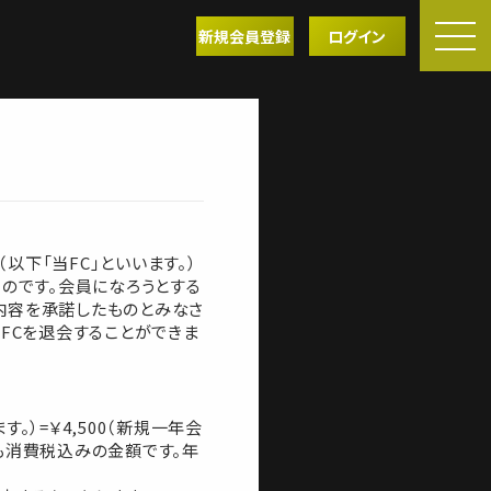
新規会員登録
ログイン
（以下「当FC」といいます。）
ものです。会員になろうとする
内容を承諾したものとみなさ
FCを退会することができま
。）=￥4,500（新規一年会
れも消費税込みの金額です。年