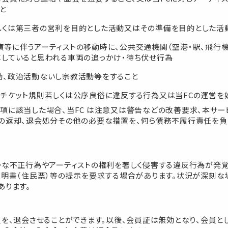
と
しくは第三者の営利を目的とした活動又はその準備を目的とした活
演等に伴うアーティストの移動時に、公共交通機関（空港・駅、飛行
車していると思われる車両の追っかけ・待ち伏せ行為
動、政治活動ないし宗教活動等をすること
、チケット規則若しくは公序良俗に違反する行為又は当FCの運営を
項に該当した場合、当FC は注意又は警告などの改善要求、本サ
の返却、退会処分その他の必要な措置を、何ら債務不履行責任を負
かな不正行為やアーティストの権利を著しく侵害する違反行為が発覚
証明書（住民票）等の提示を要求する場合があります。状況が深刻な
あります。
員を、退会させることができます。以後、会員証は無効となり、会員と