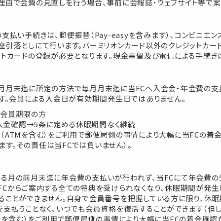
理由で会費の見直しを行う場合、事前に会報誌・ウェブサイト等で案
支払い手続きは、郵便振替（Pay-easyを含みます）、コンビニエ
座引落としにて行います。バーミリオンカード以外のクレジットカー
ットカードの登録が必要となります。現金書留及び電信による手続き
月月末迄に所定の方法で毎月月末迄に当FCへ入会金・年会費の支
ます。会員による入金日が有効期間発生日ではありません。
での会員期限の方
でに入金確認→5条に定める休眠期間なく継続
局（ATMを含む）をご利用で郵便局側の事情により大幅に当FCの着
す。その責任は当FCでは負いません）。
る月の前月末迄に年会費の支払いが行われず、当FCにて年会費の
FCからご案内する全ての特典を受けられなくなり、休眠期間が発生し
ることができません。自身で会員番号を把握している方に限り、休
を支払うことなく、いつでも会員資格を復活することができます（但し
TMを含む）をご利用で郵便局側の事情により大幅に当FCの着金確認