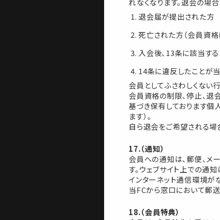
れなくなります。退会の場
退会届が提出された方
死亡された方（会員資格
入会後、13条に該当する
14条に違反したことが当
会員としてふさわしくない
会員資格の制限、停止、退
基づき保有しております個
ます）。
自ら退会をご希望される場
17.（通知）
会員への通知は、郵便、メ
す。ウェブサイト上での通
インターネット通信環境がな
当FCから窓口において郵
18.（会員特典）