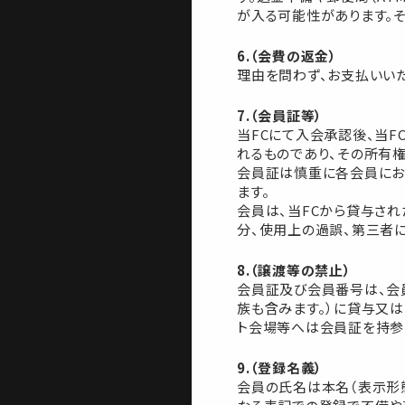
が入る可能性があります。そ
6.（会費の返金）
理由を問わず、お支払いい
7.（会員証等）
当FCにて入会承認後、当F
れるものであり、その所有権
会員証は慎重に各会員にお
ます。
会員は、当FCから貸与さ
分、使用上の過誤、第三者
8.（譲渡等の禁止）
会員証及び会員番号は、会
族も含みます。）に貸与又は
ト会場等へは会員証を持参
9.（登録名義）
会員の氏名は本名（表示形