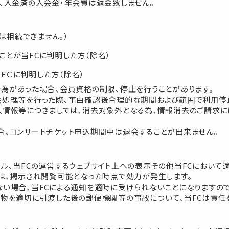
合、入金済の入会金・年会費は返金致しません。
は相続できません。）
ことが当FCに判明した方（除名）
ＦＣに判明した方（除名）
行為があった場合、会員資格の制限、停止を行うことがあります。
会処理等を行った際、事由確認後合理的な期間および範囲で利用停
人情報等につきましては、消去対象外となる為、情報消去のご請求
合、コンサートチケット申込期間中は退会することが出来ません。
ール、当FCの運営するウェブサイト上への表示その他当FCにおいて
知は、掲示され閲覧可能となった時点で効力が発生します。
い場合、当FCによる通知を適時に受けられないことになりますので
送物を適切に引渡した後の郵便機関等の事故について、当FCは責任