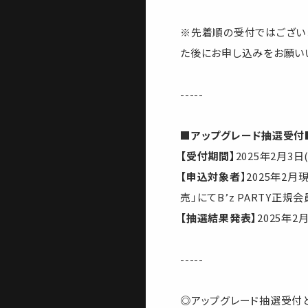
※先着順の受付ではございま
た後にお申し込みをお願い
-----
■アップグレード抽選受付
【受付期間】
2025年2月3日
【申込対象者
】2025年2月現
売」にてB’z PARTY
【抽選結果発表】
2025年2
-----
◎アップグレード抽選受付と