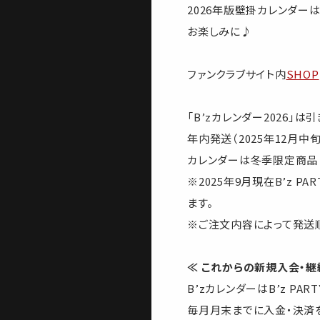
2026年版壁掛カレンダー
お楽しみに♪
ファンクラブサイト内
SHOP
「B’zカレンダー2026」は
年内発送（2025年12月中
カレンダーは冬季限定商品
※2025年9月現在B’z
ます。
※ご注文内容によって発送
≪ これからの新規入会・継
B’zカレンダーはB’z P
毎月月末までに入金・決済を完